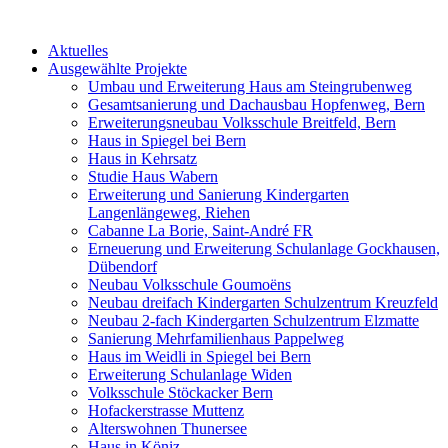
Aktuelles
Ausgewählte Projekte
Umbau und Erweiterung Haus am Steingrubenweg
Gesamtsanierung und Dachausbau Hopfenweg, Bern
Erweiterungsneubau Volksschule Breitfeld, Bern
Haus in Spiegel bei Bern
Haus in Kehrsatz
Studie Haus Wabern
Erweiterung und Sanierung Kindergarten
Langenlängeweg, Riehen
Cabanne La Borie, Saint-André FR
Erneuerung und Erweiterung Schulanlage Gockhausen,
Dübendorf
Neubau Volksschule Goumoëns
Neubau dreifach Kindergarten Schulzentrum Kreuzfeld
Neubau 2-fach Kindergarten Schulzentrum Elzmatte
Sanierung Mehrfamilienhaus Pappelweg
Haus im Weidli in Spiegel bei Bern
Erweiterung Schulanlage Widen
Volksschule Stöckacker Bern
Hofackerstrasse Muttenz
Alterswohnen Thunersee
Haus in Köniz