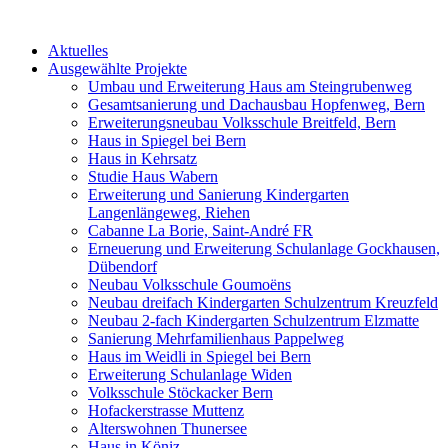
Aktuelles
Ausgewählte Projekte
Umbau und Erweiterung Haus am Steingrubenweg
Gesamtsanierung und Dachausbau Hopfenweg, Bern
Erweiterungsneubau Volksschule Breitfeld, Bern
Haus in Spiegel bei Bern
Haus in Kehrsatz
Studie Haus Wabern
Erweiterung und Sanierung Kindergarten
Langenlängeweg, Riehen
Cabanne La Borie, Saint-André FR
Erneuerung und Erweiterung Schulanlage Gockhausen,
Dübendorf
Neubau Volksschule Goumoëns
Neubau dreifach Kindergarten Schulzentrum Kreuzfeld
Neubau 2-fach Kindergarten Schulzentrum Elzmatte
Sanierung Mehrfamilienhaus Pappelweg
Haus im Weidli in Spiegel bei Bern
Erweiterung Schulanlage Widen
Volksschule Stöckacker Bern
Hofackerstrasse Muttenz
Alterswohnen Thunersee
Haus in Köniz