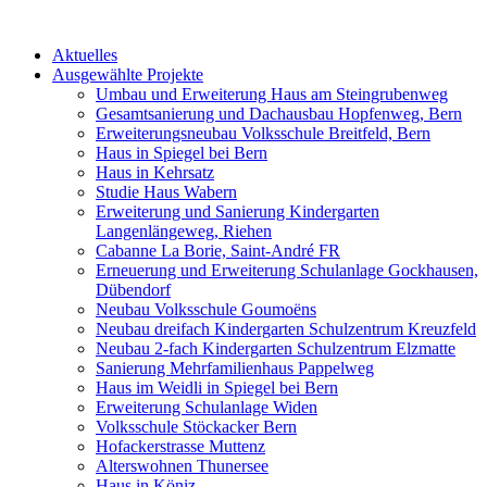
Aktuelles
Ausgewählte Projekte
Umbau und Erweiterung Haus am Steingrubenweg
Gesamtsanierung und Dachausbau Hopfenweg, Bern
Erweiterungsneubau Volksschule Breitfeld, Bern
Haus in Spiegel bei Bern
Haus in Kehrsatz
Studie Haus Wabern
Erweiterung und Sanierung Kindergarten
Langenlängeweg, Riehen
Cabanne La Borie, Saint-André FR
Erneuerung und Erweiterung Schulanlage Gockhausen,
Dübendorf
Neubau Volksschule Goumoëns
Neubau dreifach Kindergarten Schulzentrum Kreuzfeld
Neubau 2-fach Kindergarten Schulzentrum Elzmatte
Sanierung Mehrfamilienhaus Pappelweg
Haus im Weidli in Spiegel bei Bern
Erweiterung Schulanlage Widen
Volksschule Stöckacker Bern
Hofackerstrasse Muttenz
Alterswohnen Thunersee
Haus in Köniz