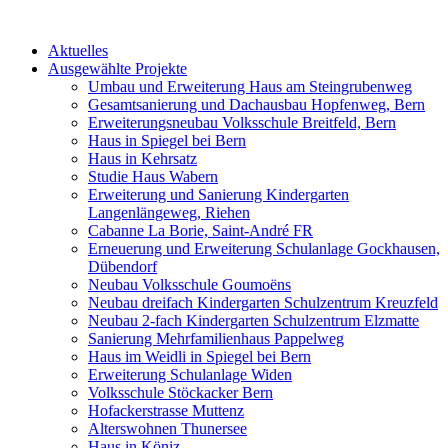
Aktuelles
Ausgewählte Projekte
Umbau und Erweiterung Haus am Steingrubenweg
Gesamtsanierung und Dachausbau Hopfenweg, Bern
Erweiterungsneubau Volksschule Breitfeld, Bern
Haus in Spiegel bei Bern
Haus in Kehrsatz
Studie Haus Wabern
Erweiterung und Sanierung Kindergarten
Langenlängeweg, Riehen
Cabanne La Borie, Saint-André FR
Erneuerung und Erweiterung Schulanlage Gockhausen,
Dübendorf
Neubau Volksschule Goumoëns
Neubau dreifach Kindergarten Schulzentrum Kreuzfeld
Neubau 2-fach Kindergarten Schulzentrum Elzmatte
Sanierung Mehrfamilienhaus Pappelweg
Haus im Weidli in Spiegel bei Bern
Erweiterung Schulanlage Widen
Volksschule Stöckacker Bern
Hofackerstrasse Muttenz
Alterswohnen Thunersee
Haus in Köniz