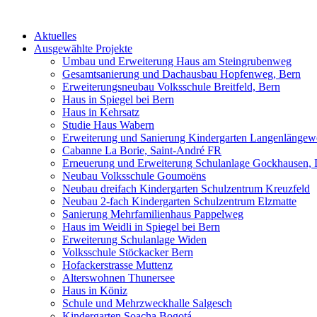
Aktuelles
Ausgewählte Projekte
Umbau und Erweiterung Haus am Steingrubenweg
Gesamtsanierung und Dachausbau Hopfenweg, Bern
Erweiterungsneubau Volksschule Breitfeld, Bern
Haus in Spiegel bei Bern
Haus in Kehrsatz
Studie Haus Wabern
Erweiterung und Sanierung Kindergarten Langenlängew
Cabanne La Borie, Saint-André FR
Erneuerung und Erweiterung Schulanlage Gockhausen,
Neubau Volksschule Goumoëns
Neubau dreifach Kindergarten Schulzentrum Kreuzfeld
Neubau 2-fach Kindergarten Schulzentrum Elzmatte
Sanierung Mehrfamilienhaus Pappelweg
Haus im Weidli in Spiegel bei Bern
Erweiterung Schulanlage Widen
Volksschule Stöckacker Bern
Hofackerstrasse Muttenz
Alterswohnen Thunersee
Haus in Köniz
Schule und Mehrzweckhalle Salgesch
Kindergarten Soacha Bogotá