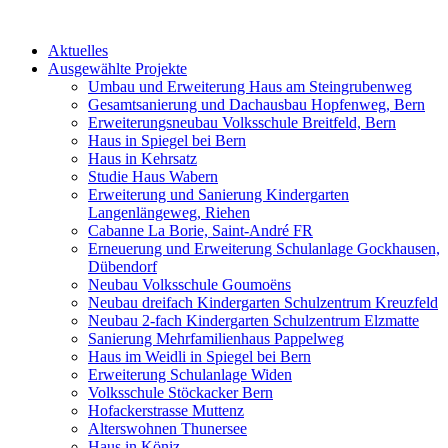
Aktuelles
Ausgewählte Projekte
Umbau und Erweiterung Haus am Steingrubenweg
Gesamtsanierung und Dachausbau Hopfenweg, Bern
Erweiterungsneubau Volksschule Breitfeld, Bern
Haus in Spiegel bei Bern
Haus in Kehrsatz
Studie Haus Wabern
Erweiterung und Sanierung Kindergarten
Langenlängeweg, Riehen
Cabanne La Borie, Saint-André FR
Erneuerung und Erweiterung Schulanlage Gockhausen,
Dübendorf
Neubau Volksschule Goumoëns
Neubau dreifach Kindergarten Schulzentrum Kreuzfeld
Neubau 2-fach Kindergarten Schulzentrum Elzmatte
Sanierung Mehrfamilienhaus Pappelweg
Haus im Weidli in Spiegel bei Bern
Erweiterung Schulanlage Widen
Volksschule Stöckacker Bern
Hofackerstrasse Muttenz
Alterswohnen Thunersee
Haus in Köniz