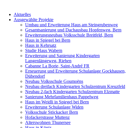
Aktuelles
Ausgewählte Projekte
Umbau und Erweiterung Haus am Steingrubenweg
Gesamtsanierung und Dachausbau Hopfenweg, Bern
Erweiterungsneubau Volksschule Breitfeld, Bern
Haus in Spiegel bei Bern
Haus in Kehrsatz
Studie Haus Wabern
Erweiterung und Sanierung Kindergarten
Langenlängeweg, Riehen
Cabanne La Borie, Saint-André FR
Erneuerung und Erweiterung Schulanlage Gockhausen,
Dübendorf
Neubau Volksschule Goumoëns
Neubau dreifach Kindergarten Schulzentrum Kreuzfeld
Neubau 2-fach Kindergarten Schulzentrum Elzmatte
Sanierung Mehrfamilienhaus Pappelweg
Haus im Weidli in Spiegel bei Bern
Erweiterung Schulanlage Widen
Volksschule Stöckacker Bern
Hofackerstrasse Muttenz
Alterswohnen Thunersee
Haus in Köniz