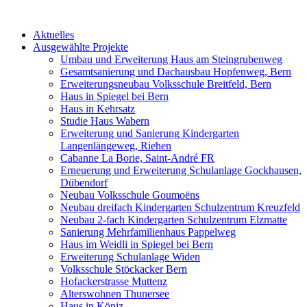
Aktuelles
Ausgewählte Projekte
Umbau und Erweiterung Haus am Steingrubenweg
Gesamtsanierung und Dachausbau Hopfenweg, Bern
Erweiterungsneubau Volksschule Breitfeld, Bern
Haus in Spiegel bei Bern
Haus in Kehrsatz
Studie Haus Wabern
Erweiterung und Sanierung Kindergarten
Langenlängeweg, Riehen
Cabanne La Borie, Saint-André FR
Erneuerung und Erweiterung Schulanlage Gockhausen,
Dübendorf
Neubau Volksschule Goumoëns
Neubau dreifach Kindergarten Schulzentrum Kreuzfeld
Neubau 2-fach Kindergarten Schulzentrum Elzmatte
Sanierung Mehrfamilienhaus Pappelweg
Haus im Weidli in Spiegel bei Bern
Erweiterung Schulanlage Widen
Volksschule Stöckacker Bern
Hofackerstrasse Muttenz
Alterswohnen Thunersee
Haus in Köniz