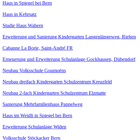
Haus in Spiegel bei Bern
Haus in Kehrsatz
Studie Haus Wabern
Erweiterung und Sanierung Kindergarten Langenlängeweg, Riehen
Cabanne La Borie, Saint-André FR
Erneuerung und Erweiterung Schulanlage Gockhausen, Dübendorf
Neubau Volksschule Goumoëns
Neubau dreifach Kindergarten Schulzentrum Kreuzfeld
Neubau 2-fach Kindergarten Schulzentrum Elzmatte
Sanierung Mehrfamilienhaus Pappelweg
Haus im Weidli in Spiegel bei Bern
Erweiterung Schulanlage Widen
Volksschule Stöckacker Bern