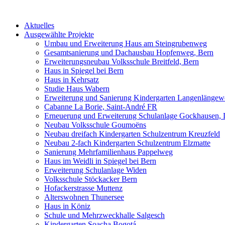
Aktuelles
Ausgewählte Projekte
Umbau und Erweiterung Haus am Steingrubenweg
Gesamtsanierung und Dachausbau Hopfenweg, Bern
Erweiterungsneubau Volksschule Breitfeld, Bern
Haus in Spiegel bei Bern
Haus in Kehrsatz
Studie Haus Wabern
Erweiterung und Sanierung Kindergarten Langenlängew
Cabanne La Borie, Saint-André FR
Erneuerung und Erweiterung Schulanlage Gockhausen,
Neubau Volksschule Goumoëns
Neubau dreifach Kindergarten Schulzentrum Kreuzfeld
Neubau 2-fach Kindergarten Schulzentrum Elzmatte
Sanierung Mehrfamilienhaus Pappelweg
Haus im Weidli in Spiegel bei Bern
Erweiterung Schulanlage Widen
Volksschule Stöckacker Bern
Hofackerstrasse Muttenz
Alterswohnen Thunersee
Haus in Köniz
Schule und Mehrzweckhalle Salgesch
Kindergarten Soacha Bogotá