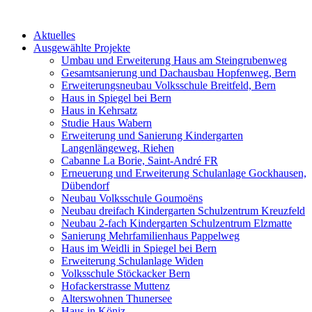
Aktuelles
Ausgewählte Projekte
Umbau und Erweiterung Haus am Steingrubenweg
Gesamtsanierung und Dachausbau Hopfenweg, Bern
Erweiterungsneubau Volksschule Breitfeld, Bern
Haus in Spiegel bei Bern
Haus in Kehrsatz
Studie Haus Wabern
Erweiterung und Sanierung Kindergarten
Langenlängeweg, Riehen
Cabanne La Borie, Saint-André FR
Erneuerung und Erweiterung Schulanlage Gockhausen,
Dübendorf
Neubau Volksschule Goumoëns
Neubau dreifach Kindergarten Schulzentrum Kreuzfeld
Neubau 2-fach Kindergarten Schulzentrum Elzmatte
Sanierung Mehrfamilienhaus Pappelweg
Haus im Weidli in Spiegel bei Bern
Erweiterung Schulanlage Widen
Volksschule Stöckacker Bern
Hofackerstrasse Muttenz
Alterswohnen Thunersee
Haus in Köniz